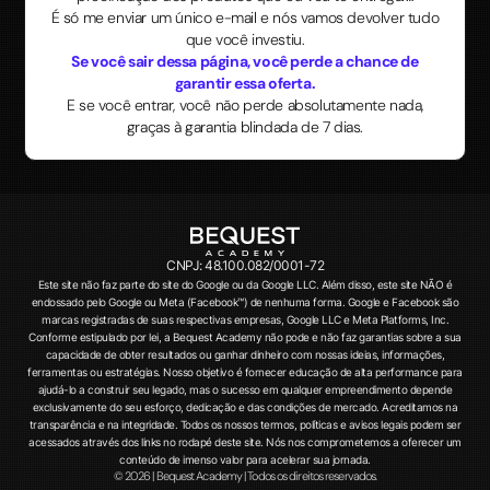
É só me enviar um único e-mail e nós vamos devolver tudo
que você investiu.
Se você sair dessa página, você perde a chance de
garantir essa oferta.
E se você entrar, você não perde absolutamente nada,
graças à garantia blindada de 7 dias.
CNPJ: 48.100.082/0001-72
Este site não faz parte do site do Google ou da Google LLC. Além disso, este site NÃO é
endossado pelo Google ou Meta (Facebook™) de nenhuma forma. Google e Facebook são
marcas registradas de suas respectivas empresas, Google LLC e Meta Platforms, Inc.
Conforme estipulado por lei, a Bequest Academy não pode e não faz garantias sobre a sua
capacidade de obter resultados ou ganhar dinheiro com nossas ideias, informações,
ferramentas ou estratégias. Nosso objetivo é fornecer educação de alta performance para
ajudá-lo a construir seu legado, mas o sucesso em qualquer empreendimento depende
exclusivamente do seu esforço, dedicação e das condições de mercado. Acreditamos na
transparência e na integridade. Todos os nossos termos, políticas e avisos legais podem ser
acessados através dos links no rodapé deste site. Nós nos comprometemos a oferecer um
conteúdo de imenso valor para acelerar sua jornada.
© 2026 | Bequest Academy | Todos os direitos reservados.