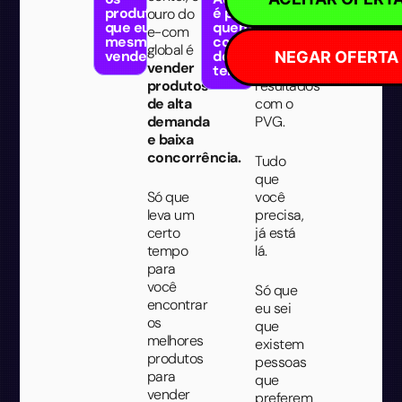
produtos
é para
ouro do
do
que eu
quem tem
e-com
Operação
mesmo
condições
global é
Automática
venderia
de comprar
NEGAR OFERTA
vender
para ter
tempo
produtos
resultados
de alta
com o
demanda
PVG.
e baixa
concorrência.
Tudo
que
Só que
você
leva um
precisa,
certo
já está
tempo
lá.
para
você
Só que
encontrar
eu sei
os
que
melhores
existem
produtos
pessoas
para
que
vender
preferem