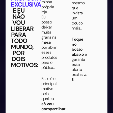
minha
mesmo
EXCLUSIVA
própria
que
E EU
loja…
invista
NÃO
Eu
um
VOU
posso
pouco
deixar
LIBERAR
mais…
muita
PARA
grana na
Toque
TODO
mesa
no
MUNDO,
por abrir
botão
POR
esses
abaixo
e
produtos
DOIS
garanta
para o
MOTIVOS:
essa
público.
oferta
exclusiva
Esse é o
⬇️
principal
motivo
pelo
qual eu
só vou
compartilhar