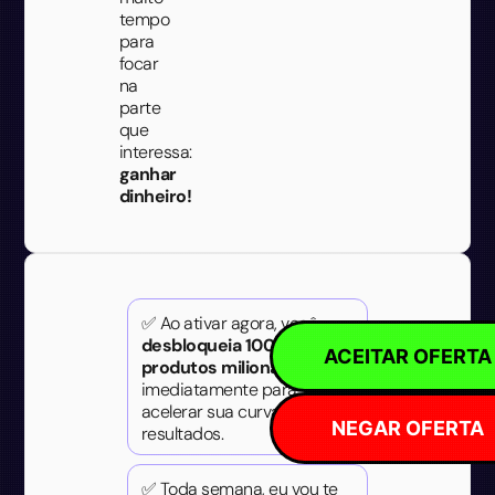
tempo
para
focar
na
parte
que
interessa:
ganhar
dinheiro!
✅ Ao ativar agora, você
desbloqueia 100
ACEITAR OFERTA
produtos milionários
imediatamente para
acelerar sua curva de
NEGAR OFERTA
resultados.
✅ Toda semana, eu vou te