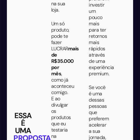
na sua
investir
loja.
um
pouco
Um só
mais
produto,
para ter
pode te
retornos
fazer
mais
LUCRAR
mais
rápidos
de
através
R$35.000
de uma
por
experiência
mês
,
premium.
como já
aconteceu
Se você
comigo.
é uma
E ao
dessas
divulgar
pessoas
os
que
ESSA
produtos
preferem
É
que eu
acelerar
UMA
testaria
a sua
na
PROPOSTA
jornada,