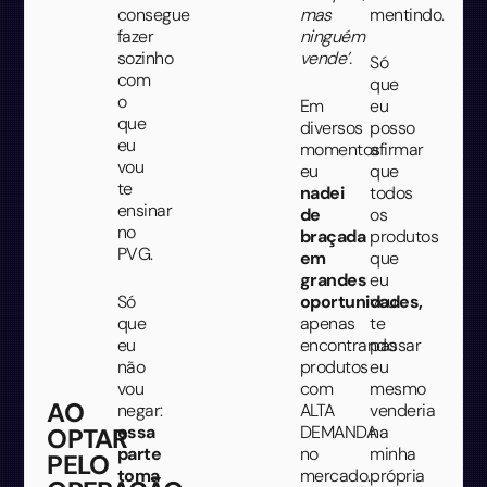
consegue
mas
mentindo.
fazer
ninguém
sozinho
vende’.
Só
com
que
o
Em
eu
que
diversos
posso
eu
momentos
afirmar
vou
eu
que
te
nadei
todos
ensinar
de
os
no
braçada
produtos
PVG.
em
que
grandes
eu
Só
oportunidades,
vou
que
apenas
te
eu
encontrando
passar
não
produtos
eu
vou
com
mesmo
AO
negar:
ALTA
venderia
essa
DEMANDA
na
OPTAR
parte
no
minha
PELO
toma
mercado.
própria