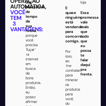
OPERAÇÃO
um
loja.
AUTOMÁTICA,
pouquinho
E
VOCÊ
de
quase
Essa
tempo
TEM
ninguém
promessa
da
está
vale
3
sua
vendendo
mais
VANTAGENS:
rotina
,
para
que
porque
concorrer
tudo
você
comigo.
que
precisa
eu
‘fuçar’
possa
Por
>a
te
isso,
internet
falar
ao
em
daqui
‘me
busca
pra
contratar’
de
frente.
para
bons
minerar
produtos.
os
Então,
produtos
eu
para
posso
você,
afirmar
do