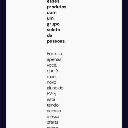
esses
produtos
com
um
grupo
seleto
de
pessoas.
Por isso,
apenas
você,
que é
meu
novo
aluno do
PVG,
está
tendo
acesso
a essa
oferta
agora.