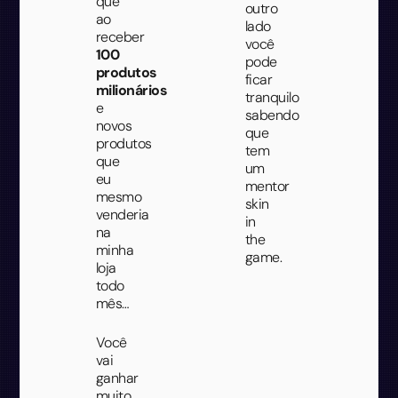
que
outro
ao
lado
receber
você
100
pode
produtos
ficar
milionários
tranquilo
e
sabendo
novos
que
produtos
tem
que
um
eu
mentor
mesmo
skin
venderia
in
na
the
minha
game.
loja
todo
mês…
Você
vai
ganhar
muito