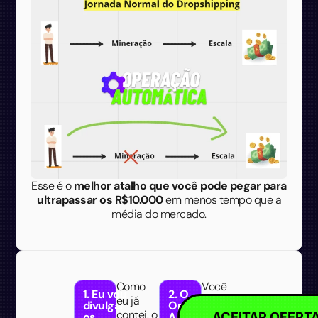
Esse é o
melhor atalho que você pode pegar para
ultrapassar os R$10.000
em menos tempo que a
média do mercado.
Como
Você
1. Eu vou
2. O
eu já
não
divulgar
Operação
contei, o
precisa
os
Automática
ACEITAR OFERT