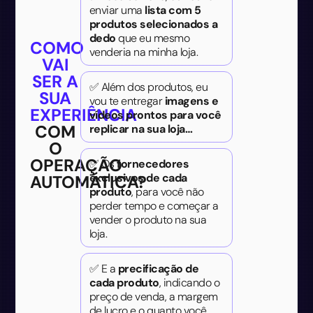
enviar uma
lista com 5
produtos selecionados a
dedo
que eu mesmo
COMO
venderia na minha loja.
VAI
SER A
✅ Além dos produtos, eu
SUA
vou te entregar
imagens e
EXPERIÊNCIA
vídeos prontos para você
COM
replicar na sua loja…
O
OPERAÇÃO
✅ Os
fornecedores
exclusivos de cada
AUTOMÁTICA?
produto
, para você não
perder tempo e começar a
vender o produto na sua
loja.
✅ E a
precificação de
cada produto
, indicando o
preço de venda, a margem
de lucro e o quanto você