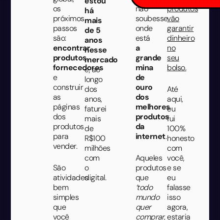
estou
os
não
produtos
há
próximos
soubesse
vão
mais
passos
onde
garantir
de 5
são:
está
dinheiro
anos
encontrar
a
no
nesse
produtos
,
grande
seu
mercado
fornecedores
mina
bolso.
e, ao
e
de
longo
construir
ouro
dos
Até
as
dos
anos,
aqui,
páginas
melhores
faturei
eu
dos
produtos
mais
fui
produtos
da
de
100%
para
internet
.
R$100
honesto
vender.
milhões
com
com
Aqueles
você,
São
o
produtos
e se
atividades
digital.
que
eu
bem
‘todo
falasse
simples
mundo
isso
que
quer
agora,
você
comprar,
estaria