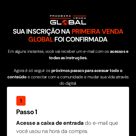
SUA INSCRIÇÃO NA
PRIMEIRA VENDA
GLOBAL
FOI CONFIRMADA
Em alguns instantes, você vai receber um e-mail com os
acessos e
todas as instruções.
Agora é só seguir os
próximos passos para acessar todo o
conteúdo
e conectar com a comunidade e mudar sua vida através
do digital.
Passo 1
Acesse a caixa de entrada
do e-mail que
você usou na hora da compra.