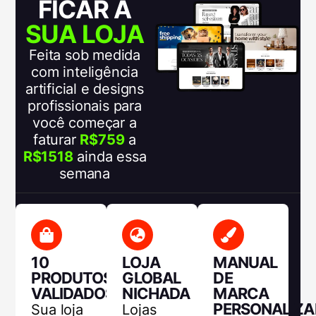
FICAR A
SUA LOJA
Feita sob medida
com inteligência
artificial e designs
profissionais para
você começar a
faturar
R$759
a
R$1518
ainda essa
semana
10
LOJA
MANUAL
PRODUTOS
GLOBAL
DE
VALIDADOS
NICHADA
MARCA
PERSONALIZ
Sua loja
Lojas