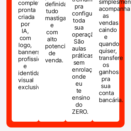
simplesmen
completamente
definida,
pra
acompanha
pronta
tudo
configurar
as
criada
mastigado
toda
vendas
por
e
sua
caindo
IA,
com
operação.
e
com
alto
São
quando
logo,
potencial
aulas
quiser,
banners
de
práticas,
transfere
profissionais
venda.
sem
os
e
enrolação,
ganhos
identidade
onde
pra
visual
eu
sua
exclusiva.
te
conta
ensino
bancária.
do
ZERO.