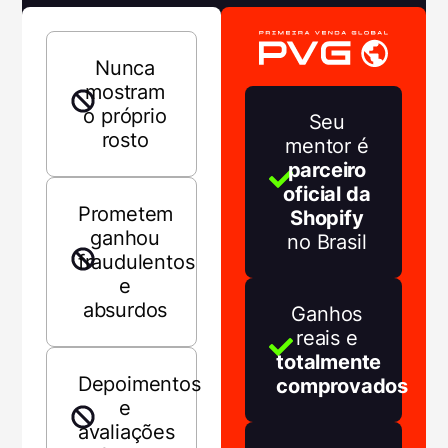
Nunca
mostram
o próprio
Seu
rosto
mentor é
parceiro
oficial da
Prometem
Shopify
ganhou
no Brasil
fraudulentos
e
absurdos
Ganhos
reais e
totalmente
Depoimentos
comprovados
e
avaliações