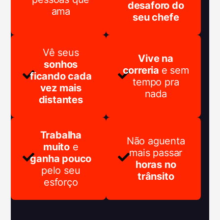
desaforo do
ama
seu chefe
Vê seus
Vive na
sonhos
correria
e sem
ficando cada
tempo pra
vez mais
nada
distantes
Trabalha
Não aguenta
muito
e
mais passar
ganha pouco
horas no
pelo seu
trânsito
esforço