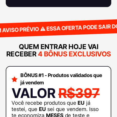
ISO PRÉVIO ⚠️ ESSA OFERTA PODE SAIR DO AR
QUEM ENTRAR HOJE VAI
RECEBER
4 BÔNUS EXCLUSIVOS
BÔNUS #1 - Produtos validados que
já vendem
VALOR
R$397
Você recebe produtos que
EU
já
testei, que
EU
sei que vendem. Isso
te economiza
MESES
de teste e