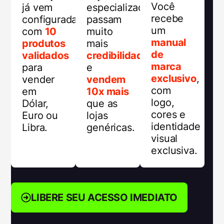
Você
já vem
especializadas
recebe
configurada
passam
um
com
10
muito
manual
produtos
mais
de
validados
credibilidade
marca
para
e
exclusivo
,
vender
vendem
com
em
10x mais
logo,
Dólar,
que as
cores e
Euro ou
lojas
identidade
Libra.
genéricas.
visual
exclusiva.
LIBERE SEU ACESSO IMEDIATO