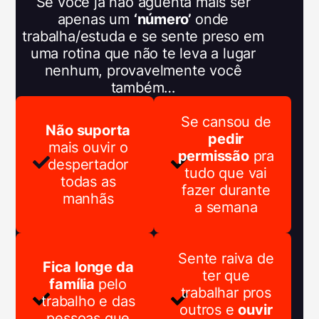
Se você já não aguenta mais ser
apenas um
‘número’
onde
trabalha/estuda e se sente preso em
uma rotina que não te leva a lugar
nenhum, provavelmente você
também…
Se cansou de
Não suporta
pedir
mais ouvir o
permissão
pra
despertador
tudo que vai
todas as
fazer durante
manhãs
a semana
Sente raiva de
Fica longe da
ter que
família
pelo
trabalhar pros
trabalho
e das
outros e
ouvir
pessoas que