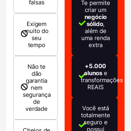
falsas
Te permite
criar um
negócio
sólido
,
Exigem
além de
muito do
uma renda
seu
extra
tempo
+5.000
Não te
alunos
e
dão
transformações
garantia
REAIS
nem
segurança
de
Você está
verdade
totalmente
seguro e
possui
Cheios de