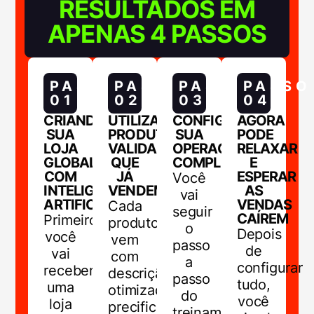
RESULTADOS EM
APENAS 4 PASSOS
PASSO
PASSO
PASSO
PASSO
01
02
03
04
CRIANDO
UTILIZANDO
CONFIGURANDO
AGORA
SUA
PRODUTOS
SUA
PODE
LOJA
VALIDADOS
OPERAÇÃO
RELAXAR
GLOBAL
QUE
COMPLETA
E
COM
JÁ
ESPERAR
Você
INTELIGÊNCIA
VENDEM
AS
vai
ARTIFICIAL
VENDAS
Cada
seguir
CAÍREM
Primeiro,
produto
o
Depois
você
vem
passo
de
vai
com
a
configurar
receber
descrição
passo
tudo,
uma
otimizada,
do
você
loja
precificação
treinamento