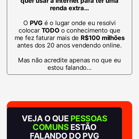
quer usar a internet para ter uma
renda extra…
O
PVG
é o lugar onde eu resolvi
colocar
TODO
o conhecimento que
me fez faturar mais de
R$100 milhões
antes dos 20 anos vendendo online.
Mas não acredite apenas no que eu
estou falando…
VEJA O QUE
PESSOAS
COMUNS
ESTÃO
FALANDO DO PVG