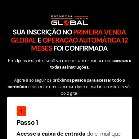
SUA INSCRIÇÃO NO
PRIMEIRA VENDA
GLOBAL
E
OPERAÇÃO AUTOMÁTICA 12
MESES
FOI CONFIRMADA
Em alguns instantes, você vai receber um e-mail com os
acessos e
todas as instruções.
Agora é só seguir os
próximos passos para acessar todo o
conteúdo
e conectar com a comunidade e mudar sua vida através
do digital.
Passo 1
Acesse a caixa de entrada
do e-mail que