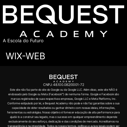
A Escola do Futuro
WIX-WEB
CNPJ: 48.100.082/0001-72
Este site não faz parte do site do Google ou da Google LLC. Além disso, este site NÃO é
endossado pelo Google ou Meta (Facebook™) de nenhuma forma. Google e Facebook são
marcas registradas de suas respectivas empresas, Google LLC e Meta Platforms, Inc.
Conforme estipulado por lei, a Bequest Academy não pode e não faz garantias sobre a sua
capacidade de obter resultados ou ganhar dinheiro com nossas ideias, informações,
ferramentas ou estratégias. Nosso objetivo é fornecer educação de alta performance para
ajudá-lo a construir seu legado, mas o sucesso em qualquer empreendimento depende
exclusivamente do seu esforço, dedicação e das condições de mercado. Acreditamos na
transparência e na integridade. Todos os nossos termos, políticas e avisos legais podem ser