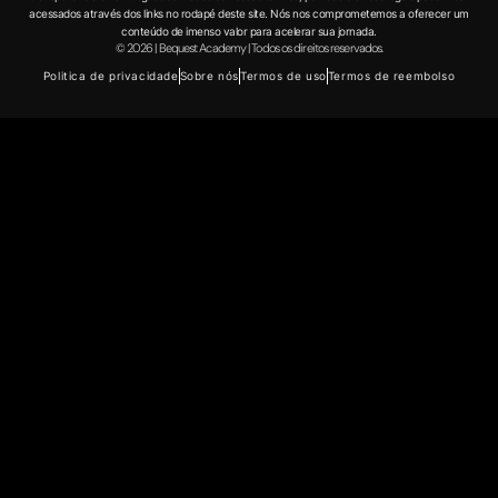
acessados através dos links no rodapé deste site. Nós nos comprometemos a oferecer um
conteúdo de imenso valor para acelerar sua jornada.
© 2026 | Bequest Academy | Todos os direitos reservados.
Politica de privacidade
Sobre nós
Termos de uso
Termos de reembolso